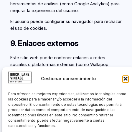
herramientas de análisis (como Google Analytics) para
mejorar la experiencia del usuario.
El usuario puede configurar su navegador para rechazar
el uso de cookies.
9. Enlaces externos
Este sitio web puede contener enlaces a redes
sociales o plataformas externas (como Wallapop,
Vinted, Instagram o TikTok). Brick Lane Vintage CB no
se responsabiliza de las políticas de privacidad de
Gestionar consentimiento
dichos sitios.
Para ofrecer las mejores experiencias, utilizamos tecnologías como
10. Modificaciones
las cookies para almacenar y/o acceder a la información del
dispositivo. El consentimiento de estas tecnologías nos permitirá
procesar datos como el comportamiento de navegación o las
Brick Lane Vintage CB se reserva el derecho de
identificaciones únicas en este sitio. No consentir o retirar el
modificar la presente política para adaptarla a
consentimiento, puede afectar negativamente a ciertas
características y funciones.
novedades legislativas o cambios en el sitio web.